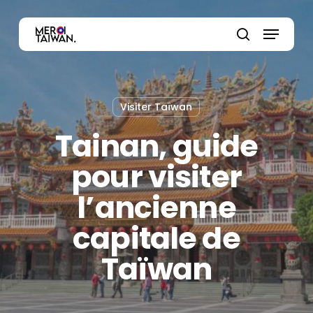
Skip
Menu
to
main
Close
search
content
Menu
Visiter Taïwan
Tainan, guide
pour visiter
l’ancienne
capitale de
Taïwan