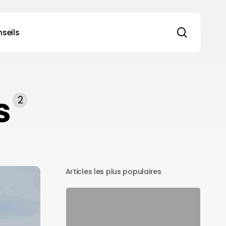
search
seils
s
2
Articles les plus populaires