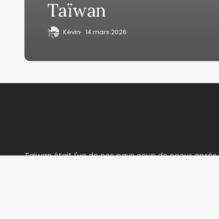
Taïwan
Kévin
14 mars 2026
Taiwan était l'un de nos pays coup de coeur après
avoir passé plusieurs années en Asie ! Alors on a d
de s'y installer et de vous partager toutes les infos
nécessaires à votre prochaine visite dans ce pays
magique ! ❤️