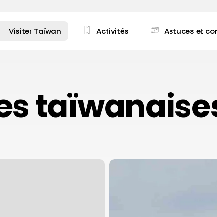
Visiter Taïwan
Activités
Astuces et con
" pour quitter ce menu
les taïwanaise
Guide
complet
pour
visiter