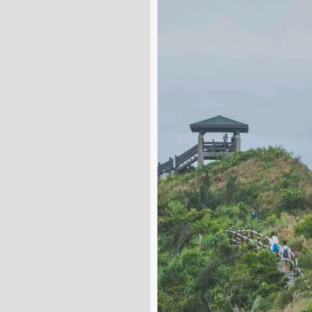
Green
Island
à
Taïwan