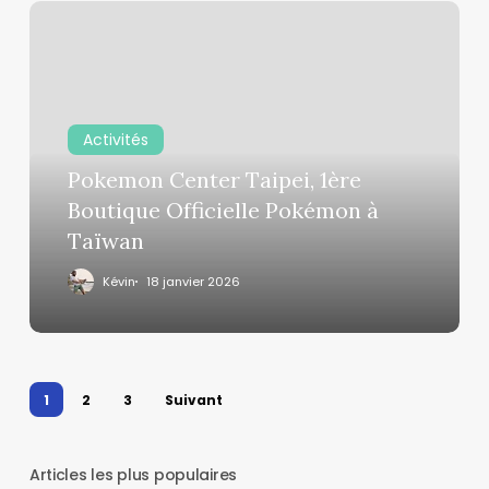
Pokemon
Center
Taipei,
1ère
Boutique
Activités
Officielle
Pokemon Center Taipei, 1ère
Pokémon
à
Boutique Officielle Pokémon à
Taïwan
Taïwan
Kévin
18 janvier 2026
1
2
3
Suivant
Articles les plus populaires