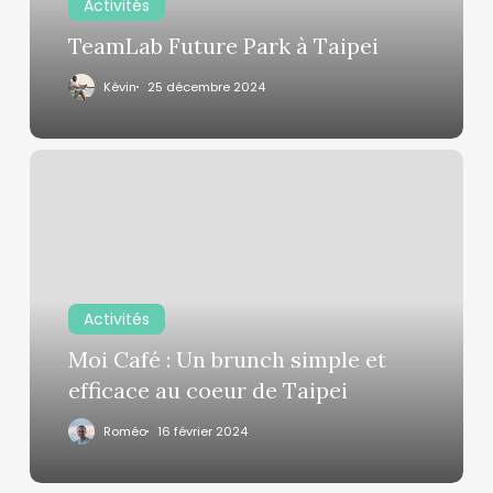
Activités
TeamLab Future Park à Taipei
Kévin
25 décembre 2024
Moi
Café
:
Un
brunch
simple
Activités
et
efficace
Moi Café : Un brunch simple et
au
efficace au coeur de Taipei
coeur
Roméo
16 février 2024
de
Taipei