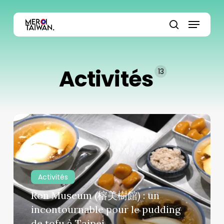
Skip
Menu
to
main
Close
search
content
Menu
Activités
13
Ron
Museum
(榕
美
樹
Activités
館)
Ron Museum (榕美樹館) : un
:
un
incontournable pour le pudding
incontournable
de tofu à Taipei