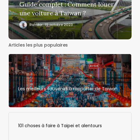
à
Guide complet : Comment louer
Taiwan
une voiture à Taiwan ?
?
Roméo
19 octobre 2023
Articles les plus populaires
Les meilleurs souvenirs à rapporter de Taïwan
101 choses à faire à Taipei et alentours