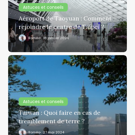
rejoindre
Astuces et conseils
le
centre
Aéroport de Taoyuan : Comment
de
rejoindre le centre de Taipei ?
Taipei
Roméo
18 janvier 2026
?
Taiwan
:
Quoi
faire
en
cas
Astuces et conseils
de
tremblement
Taiwan : Quoi faire en cas de
de
tremblement de terre ?
terre
Roméo
27 mai 2024
?