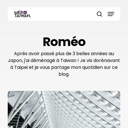
Skip
Menu
to
main
Close
search
content
Menu
Roméo
Après avoir passé plus de 3 belles années au
Japon, j'ai déménagé à Taiwan ! Je vis dorénavant
à Taipei et je vous partage mon quotidien sur ce
blog.
Aéroport
de
Taoyuan
:
Comment