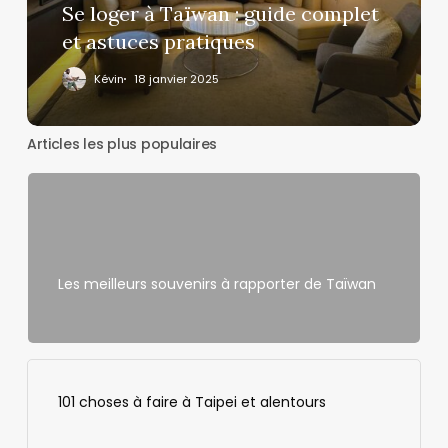
et
Se loger à Taïwan : guide complet
astuces
et astuces pratiques
pratiques
Kévin
18 janvier 2025
Articles les plus populaires
Les meilleurs souvenirs à rapporter de Taïwan
101 choses à faire à Taipei et alentours