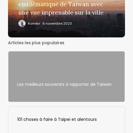
Taïwan
emblématique de Taïwan avec
avec
une vue imprenable sur la ville
une
Roméo
6 novembre 2023
vue
imprenable
sur
Articles les plus populaires
la
ville
Les meilleurs souvenirs à rapporter de Taïwan
101 choses à faire à Taipei et alentours