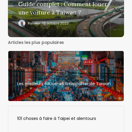
à
Guide complet : Comment louer
Taiwan
une voiture à Taiwan ?
?
Roméo
19 octobre 2023
Articles les plus populaires
Les meilleurs souvenirs à rapporter de Taïwan
101 choses à faire à Taipei et alentours