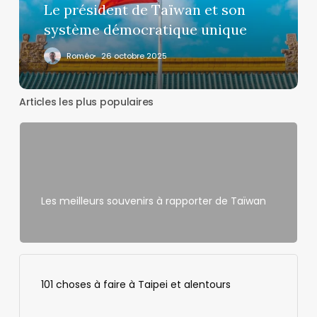
démocratique
Le président de Taïwan et son
unique
système démocratique unique
Roméo
26 octobre 2025
Articles les plus populaires
Les meilleurs souvenirs à rapporter de Taïwan
101 choses à faire à Taipei et alentours