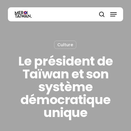
Skip
Menu
to
main
Close
search
content
Menu
Culture
Le président de
Taïwan et son
système
démocratique
unique