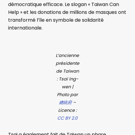
démocratique efficace. Le slogan « Taiwan Can
Help » et les donations de millions de masques ont
transformé l’île en symbole de solidarité
internationale.
L’ancienne
présidente
de Taiwan
: Tsai Ing-
wen |
Photo par
總統府
–
Licence :
CC BY 2.0
Tsai a également fait de Taiwan un phare