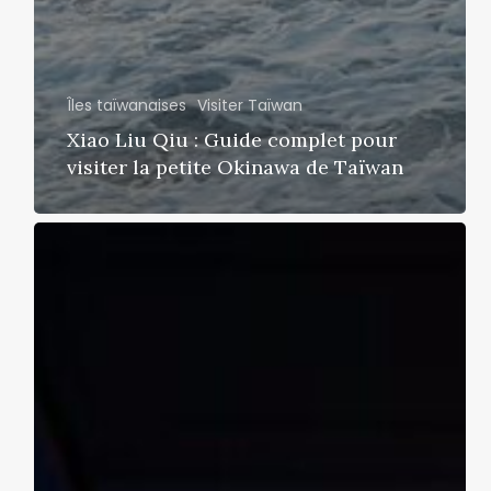
Îles taïwanaises
Visiter Taïwan
Xiao Liu Qiu : Guide complet pour
visiter la petite Okinawa de Taïwan
Quelle
compagnie
aérienne
pour
Taïwan
?
Comparatif
complet