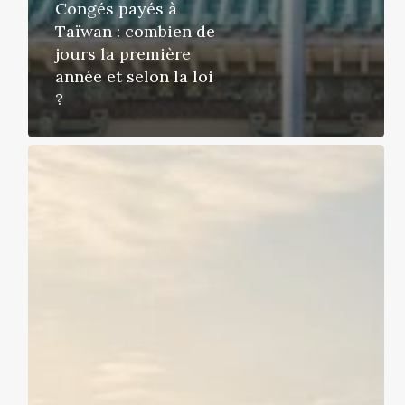
Congés payés à
Taïwan : combien de
jours la première
année et selon la loi
?
Xiao
Liu
Qiu
:
Guide
complet
pour
visiter
la
petite
Okinawa
de