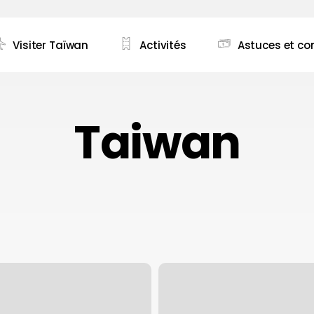
Visiter Taïwan
Activités
Astuces et con
" pour quitter ce menu
Taiwan
Le
Bubble
Tea