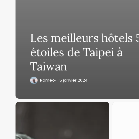
Les meilleurs hôtels 
étoiles de Taipei à
Taiwan
Roméo
15 janvier 2024
Eau
Merci
potable
Taiwan,
:
un
Peut-
blog