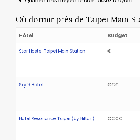
Quartier très fréquenté donc assez bruyant.
Où dormir près de Taipei Main St
Hôtel
Budget
Star Hostel Taipei Main Station
€
Sky19 Hotel
€€€
Hotel Resonance Taipei (by Hilton)
€€€€