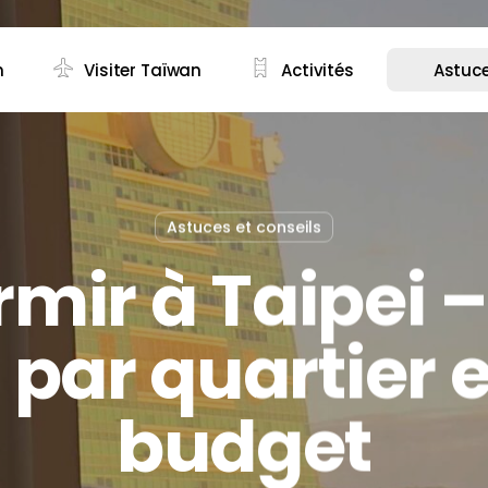
n
Visiter Taïwan
Activités
Astuce
" pour quitter ce menu
Astuces et conseils
mir à Taipei 
 par quartier e
budget