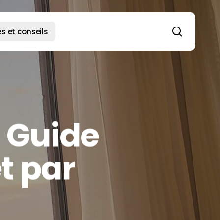
search
s et conseils
– Guide
t par