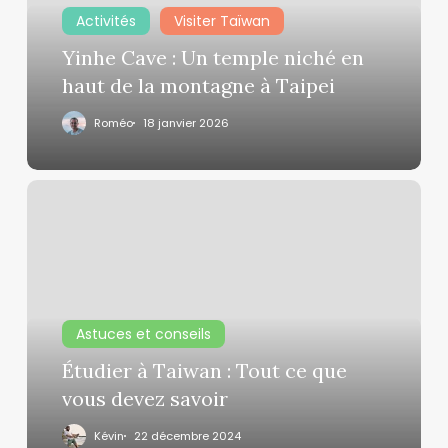
niché
Activités
Visiter Taïwan
en
haut
Yinhe Cave : Un temple niché en
de
haut de la montagne à Taipei
la
Roméo
18 janvier 2026
montagne
à
Taipei
Étudier
à
Taiwan
:
Tout
ce
Astuces et conseils
que
vous
Étudier à Taiwan : Tout ce que
devez
vous devez savoir
savoir
Kévin
22 décembre 2024