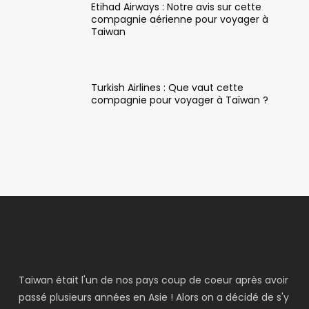
Etihad Airways : Notre avis sur cette
compagnie aérienne pour voyager à
Taiwan
Turkish Airlines : Que vaut cette
compagnie pour voyager à Taïwan ?
Taiwan était l'un de nos pays coup de coeur après avoir
passé plusieurs années en Asie ! Alors on a décidé de s'y