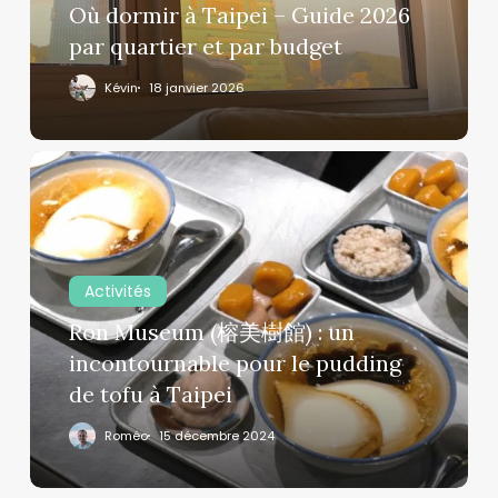
par
Où dormir à Taipei – Guide 2026
quartier
par quartier et par budget
et
Kévin
18 janvier 2026
par
budget
Ron
Museum
(榕
美
樹
Activités
館)
Ron Museum (榕美樹館) : un
:
un
incontournable pour le pudding
incontournable
de tofu à Taipei
pour
Roméo
15 décembre 2024
le
pudding
de