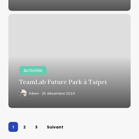
TeamLab
Future
Park
à
Taipei
Activités
TeamLab Future Park à Taipei
Kévin
25 décembre 2024
1
2
3
Suivant